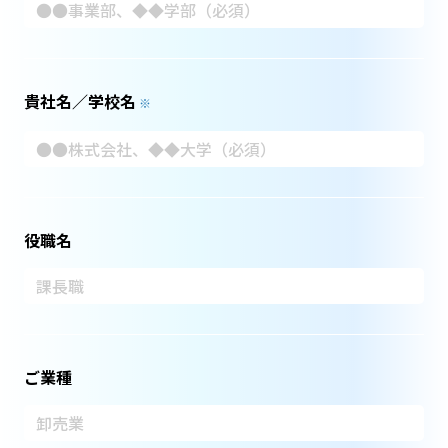
貴社名／学校名
※
役職名
ご業種