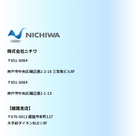
ない方法による個人情報の取得を行うことがあります
8.個人情報の安全管理措置について
取得した個人情報については、漏洩、減失またはき損
の防止と是正、その他個人情報の安全管理のために必
要かつ適切な措置を講じます
株式会社ニチワ
9.個人情報提供の任意性について
〒651-0084
個人情報はあくまでもお客様の任意に基づきご提出い
ただくものですが、一部であっても必須情報のご提出が
神戸市中央区磯辺通2-2-16 三宮南ビル8F
ない場合は、当社からの回答を得られない場合があり
〒651-0084
ます
神戸市中央区磯辺通2-1-13
10.個人情報保護に関するお問い合せ先
株式会社ニチワ
【姫路支店】
個人情報保護総合窓口
〒670-0012 姫路市本町127
〒651-0084 神戸市中央区磯辺通2-2-16
大手前ダイネンBLDⅡ8F