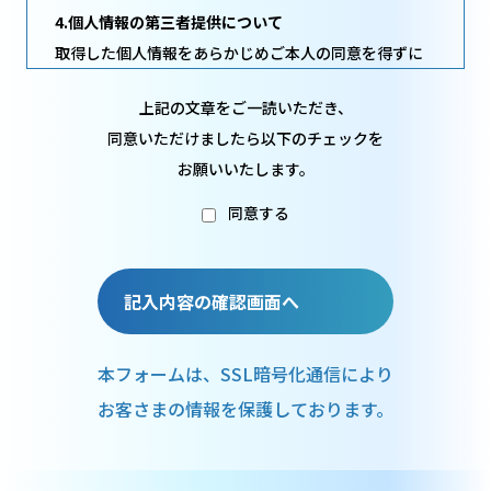
4.個人情報の第三者提供について
取得した個人情報をあらかじめご本人の同意を得ずに
第三者に提供することはありません
上記の文章をご一読いただき、
5.個人情報の取り扱いの委託について
同意いただけましたら以下のチェックを
取得した個人情報の取扱いの全部または、一部を当社
お願いいたします。
指定の委託業者へ委託することがあります
同意する
6.開示対象個人情報の開示等および問い合わせ窓口につ
いて
ご本人からの求めにより、当社が保有する開示対象個
記入内容の確認画面へ
人情報の利用目的の通知・開示・内容の訂正・追加ま
たは削除・利用の停止・消去および第三者への提供の
停止（「開示等」といいます）に応じます
本フォームは、SSL暗号化通信により
開示等に応ずる窓口は、以下の「個人情報保護総合窓
お客さまの情報を保護しております。
口（下記10項）」をご覧ください
7.本人が容易に認識できない方法による個人情報の取得
クッキー等を用いるなどして、本人が容易に認識でき